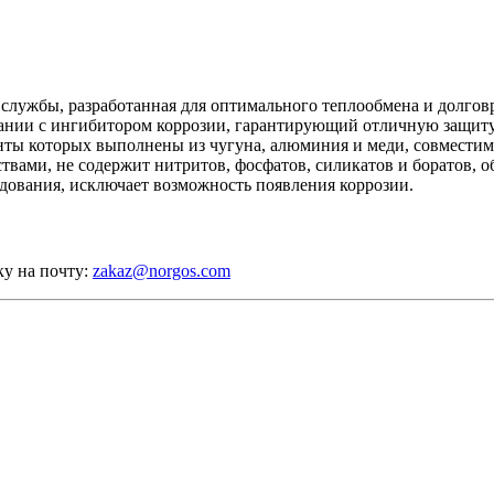
службы, разработанная для оптимального теплообмена и долго
етании с ингибитором коррозии, гарантирующий отличную защит
енты которых выполнены из чугуна, алюминия и меди, совмести
вами, не содержит нитритов, фосфатов, силикатов и боратов, 
дования, исключает возможность появления коррозии.
ку на почту:
zakaz@norgos.com