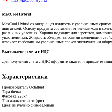
TDS MaxCool Hybrid
MaxCool Hybrid
MaxCool Hybrid охлаждающая жидкость с увеличенным сроком 
двигателей. Основу продукта составляет этиленгликоль в соч
различных условиях. Хорошо подходит для агрегатов, компон
уплотнениями. Жидкость обладает высокими щелочными свойст
отвечает требованиям увеличенных сроков эксплуатации обору
Выставление счета с НДС
Для получения счета с НДС оформите заказ или пришлите заяв
Характеристики
Производитель
Octafluid
Тара
бочка
Фасовка
220кг
Тип жидкости
антифриз
Цвет, визуально
сине-зеленый