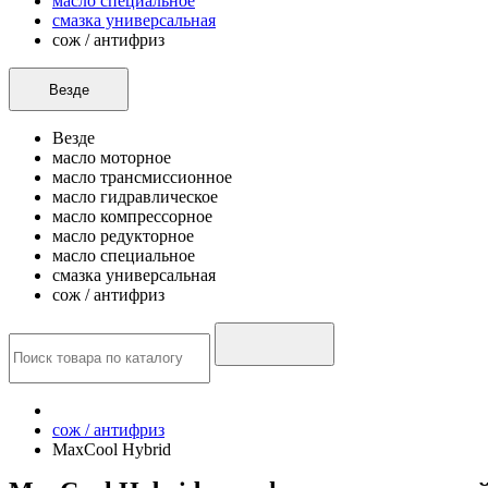
масло специальное
смазка универсальная
сож / антифриз
Везде
Везде
масло моторное
масло трансмиссионное
масло гидравлическое
масло компрессорное
масло редукторное
масло специальное
смазка универсальная
сож / антифриз
сож / антифриз
MaxCool Hybrid