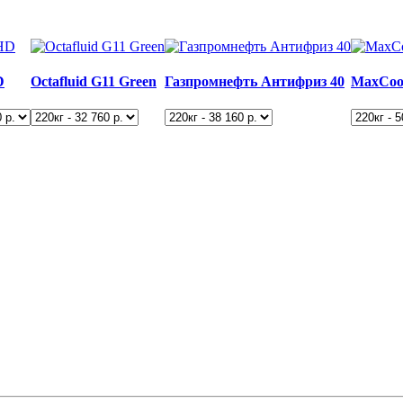
D
Octafluid G11 Green
Газпромнефть Антифриз 40
MaxCool