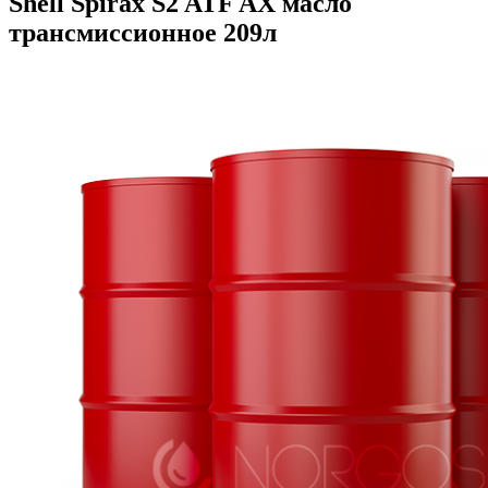
Shell Spirax S2 ATF AX масло
трансмиссионное 209л