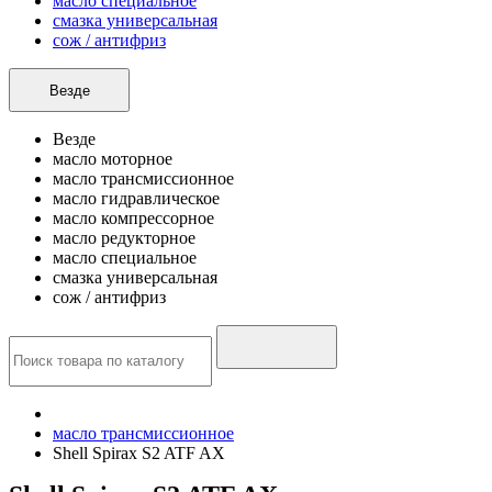
масло специальное
смазка универсальная
сож / антифриз
Везде
Везде
масло моторное
масло трансмиссионное
масло гидравлическое
масло компрессорное
масло редукторное
масло специальное
смазка универсальная
сож / антифриз
масло трансмиссионное
Shell Spirax S2 ATF AX