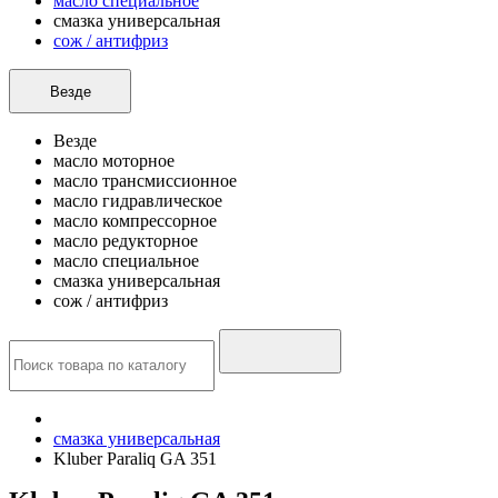
масло специальное
смазка универсальная
сож / антифриз
Везде
Везде
масло моторное
масло трансмиссионное
масло гидравлическое
масло компрессорное
масло редукторное
масло специальное
смазка универсальная
сож / антифриз
смазка универсальная
Kluber Paraliq GA 351