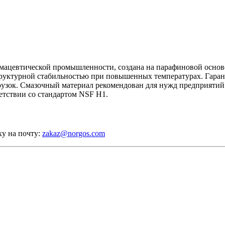
армацевтической промышленности, создана на парафиновой осно
руктурной стабильностью при повышенных температурах. Гарант
узок. Смазочный материал рекомендован для нужд предприятий 
етствии со стандартом NSF H1.
ку на почту:
zakaz@norgos.com