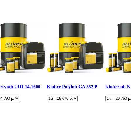
rsynth UH1 14-1600
Kluber Polylub GA 352 P
Kluberlub N