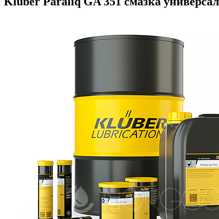
Kluber Paraliq GA 351 смазка универса