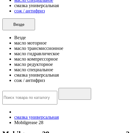
масло специальное
смазка универсальная
сож / антифриз
Везде
Везде
масло моторное
масло трансмиссионное
масло гидравлическое
масло компрессорное
масло редукторное
масло специальное
смазка универсальная
сож / антифриз
смазка универсальная
Mobilgrease 28