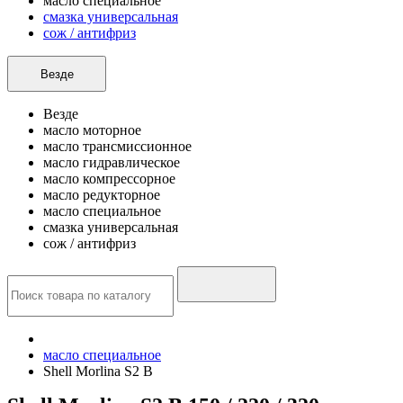
масло специальное
смазка универсальная
сож / антифриз
Везде
Везде
масло моторное
масло трансмиссионное
масло гидравлическое
масло компрессорное
масло редукторное
масло специальное
смазка универсальная
сож / антифриз
масло специальное
Shell Morlina S2 B