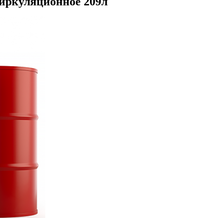
о циркуляционное 209л