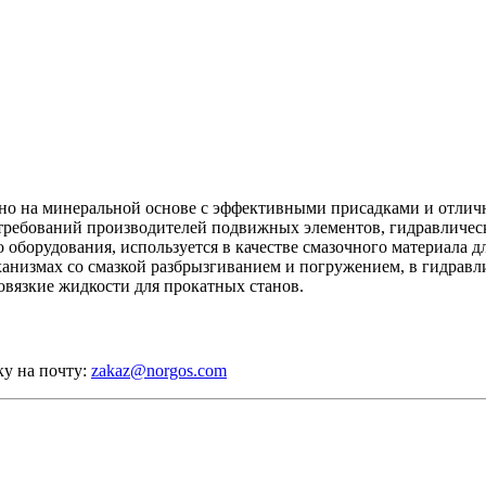
ано на минеральной основе с эффективными присадками и отли
 требований производителей подвижных элементов, гидравличе
о оборудования, используется в качестве смазочного материала
ханизмах со смазкой разбрызгиванием и погружением, в гидравл
вязкие жидкости для прокатных станов.
ку на почту:
zakaz@norgos.com