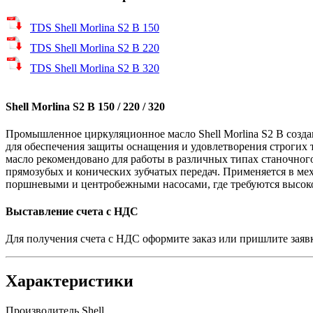
TDS Shell Morlina S2 B 150
TDS Shell Morlina S2 B 220
TDS Shell Morlina S2 B 320
Shell Morlina S2 B 150 / 220 / 320
Промышленное циркуляционное масло Shell Morlina S2 B созд
для обеспечения защиты оснащения и удовлетворения строгих
масло рекомендовано для работы в различных типах станочног
прямозубых и конических зубчатых передач. Применяется в ме
поршневыми и центробежными насосами, где требуются высоко
Выставление счета с НДС
Для получения счета с НДС оформите заказ или пришлите заяв
Характеристики
Производитель
Shell